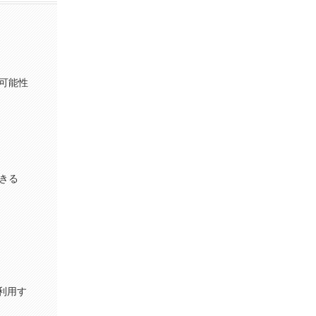
可能性
きる
利用す